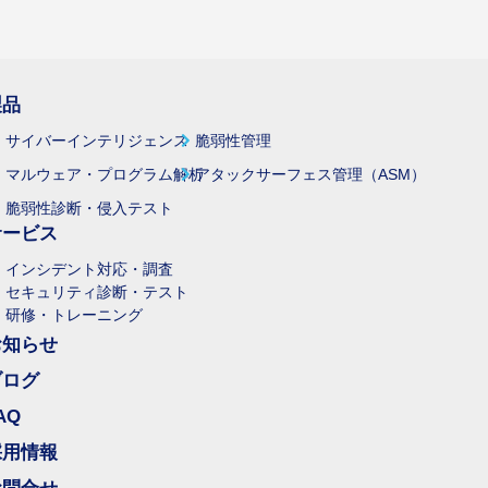
製品
サイバーインテリジェンス
脆弱性管理
マルウェア・プログラム解析
アタックサーフェス管理（ASM）
脆弱性診断・侵入テスト
サービス
インシデント対応・調査
セキュリティ診断・テスト
研修・トレーニング
お知らせ
ブログ
AQ
採用情報