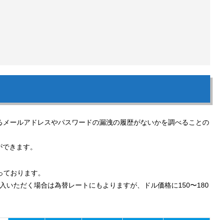
るメールアドレスやパスワードの漏洩の履歴がないかを調べることの
ができます。
っております。
いただく場合は為替レートにもよりますが、ドル価格に150〜180