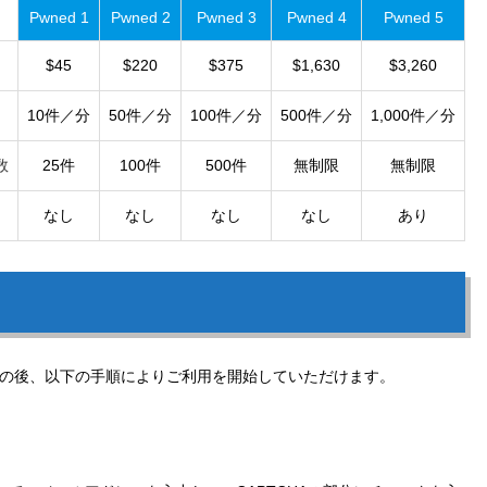
Pwned 1
Pwned 2
Pwned 3
Pwned 4
Pwned 5
$45
$220
$375
$1,630
$3,260
10件／分
50件／分
100件／分
500件／分
1,000件／分
数
25件
100件
500件
無制限
無制限
なし
なし
なし
なし
あり
の後、以下の手順によりご利用を開始していただけます。