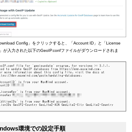
ownload Config」をクリックすると、「Account ID」と「License
y」が入力された以下のGeoIP.confファイルがダウンロードされま
。
indows環境での設定手順