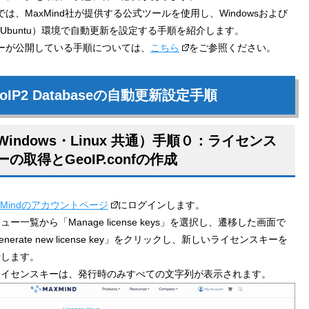
は、MaxMind社が提供する公式ツールを使用し、Windowsおよび
x（Ubuntu）環境で自動更新を設定する手順を紹介します。
ーが公開している手順については、
こちら
をご参照ください。
eoIP2 Databaseの自動更新設定手順
Windows・Linux 共通）手順０：ライセンス
ーの取得とGeoIP.confの作成
xMindのアカウントページ
にログインします。
ュー一覧から「Manage license keys」を選択し、遷移した画面で
enerate new license key」をクリックし、新しいライセンスキーを
行します。
ライセンスキーは、発行時のみすべての文字列が表示されます。