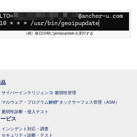
（例）毎日10時にgeoipupdateを実行する
製品
サイバーインテリジェンス
脆弱性管理
マルウェア・プログラム解析
アタックサーフェス管理（ASM）
脆弱性診断・侵入テスト
サービス
インシデント対応・調査
セキュリティ診断・テスト