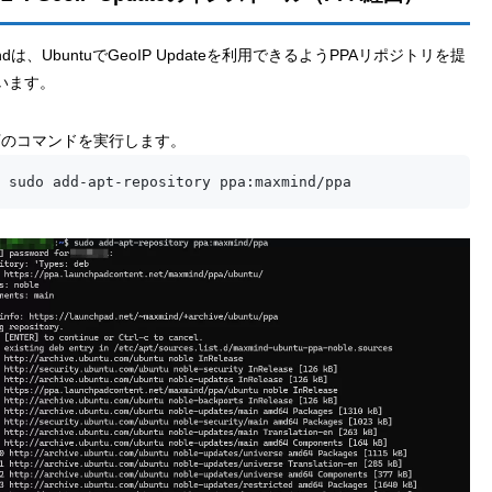
indは、UbuntuでGeoIP Updateを利用できるようPPAリポジトリを提
います。
下のコマンドを実行します。
 sudo add-apt-repository ppa:maxmind/ppa