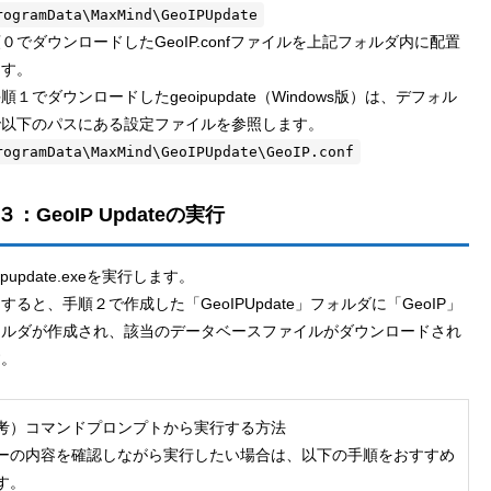
rogramData\MaxMind\GeoIPUpdate
０でダウンロードしたGeoIP.confファイルを上記フォルダ内に配置
ます。
順１でダウンロードしたgeoipupdate（Windows版）は、デフォル
で以下のパスにある設定ファイルを参照します。
rogramData\MaxMind\GeoIPUpdate\GeoIP.conf
：GeoIP Updateの実行
oipupdate.exeを実行します。
すると、手順２で作成した「GeoIPUpdate」フォルダに「GeoIP」
ォルダが作成され、該当のデータベースファイルがダウンロードされ
す。
考）コマンドプロンプトから実行する方法
ーの内容を確認しながら実行したい場合は、以下の手順をおすすめ
す。