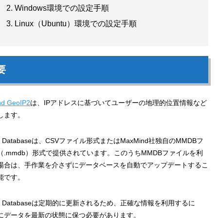
Windows環境での設定手順
Linux（Ubuntu）環境での設定手順
要
d GeoIP2
は、IPアドレスに基づいてユーザーの地理的位置情報など
します。
P2 Databaseは、CSVファイル形式またはMaxMind社独自のMMDBフ
（.mmdb）形式で提供されています。このうちMMDBファイルを利
場合は、手作業を介さずにデータベースを自動でアップデートするこ
能です。
P2 Databaseは定期的に更新されるため、正確な情報を利用するに
にデータを最新の状態に保つ必要があります。