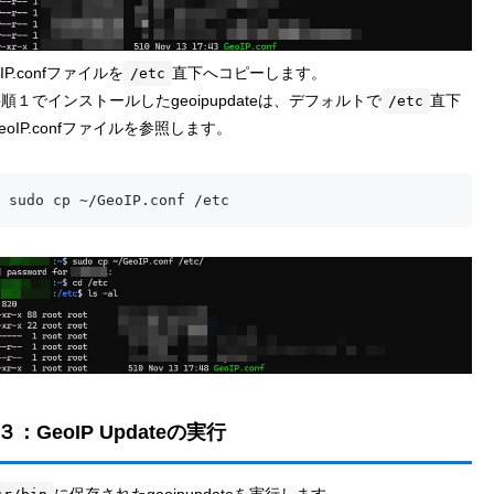
oIP.confファイルを
直下へコピーします。
/etc
順１でインストールしたgeoipupdateは、デフォルトで
直下
/etc
eoIP.confファイルを参照します。
 sudo cp ~/GeoIP.conf /etc
：GeoIP Updateの実行
に保存されたgeoipupdateを実行します。