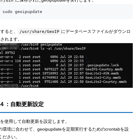
sr/bin
 sudo geoipupdate
了すると、
にデータベースファイルがダウンロ
/usr/share/GeoIP
ドされます。
４：自動更新設定
tabを使用して自動更新を設定します。
環境に合わせて、geoipupdateを定期実行するためのcrontabを設
ください。