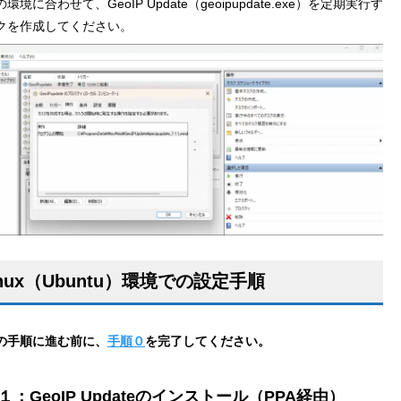
環境に合わせて、GeoIP Update（geoipupdate.exe）を定期実行す
クを作成してください。
inux（Ubuntu）環境での設定手順
の手順に進む前に、
手順０
を完了してください。
１：GeoIP Updateのインストール（PPA経由）