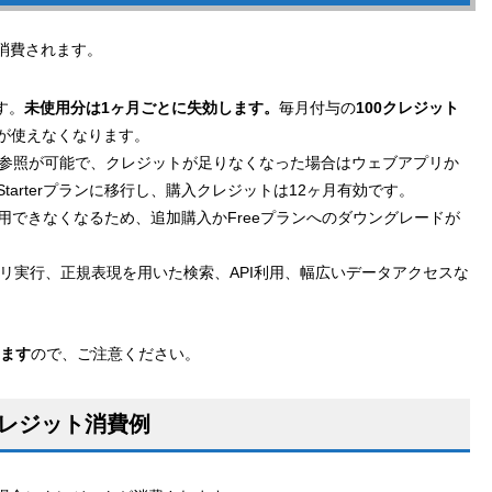
が消費されます。
す。
未使用分は1ヶ月ごとに失効します。
毎月付与の
100クレジット
が使えなくなります。
・参照が可能で、クレジットが足りなくなった場合はウェブアプリか
arterプランに移行し、購入クレジットは12ヶ月有効です。
も利用できなくなるため、追加購入かFreeプランへのダウングレードが
のクエリ実行、正規表現を用いた検索、API利用、幅広いデータアクセスな
します
ので、ご注意ください。
るクレジット消費例