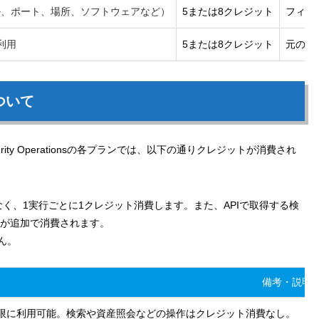
ル、ポート、場所、ソフトウェアなど）
5または8クレジット
フィル
利用
5または8クレジット
元のク
ついて
ons、Security Operationsの各プランでは、以下の通りクレジットが消費され
なく、1実行ごとに1クレジット消費します。また、APIで取得する検
トが追加で消費されます。
ん。
備考・説明
限に利用可能。検索や資産照会などの操作はクレジット消費なし。