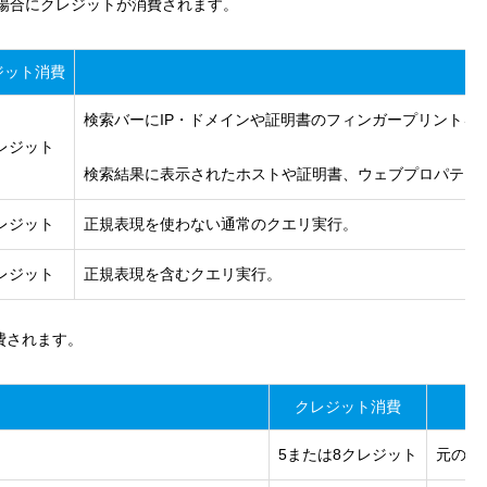
うな場合にクレジットが消費されます。
ジット消費
検索バーにIP・ドメインや証明書のフィンガープリントを
レジット
検索結果に表示されたホストや証明書、ウェブプロパティ
レジット
正規表現を使わない通常のクエリ実行。
レジット
正規表現を含むクエリ実行。
費されます。
クレジット消費
5または8クレジット
元の検