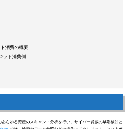
ジット消費の概要
クレジット消費例
て
のあらゆる資産のスキャン・分析を行い、サイバー脅威の早期検知と
tform
では、検索やデータ参照などの操作に「クレジット」というポ