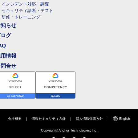
インシデント対応・調査
セキュリティ診断・テスト
研修・トレーニング
お知らせ
ブログ
AQ
採用情報
お問合せ
会社概要
｜
情報セキュリティ方針
｜
個人情報保護方針
｜
English
Copyright© Anchor Technologies, Inc.